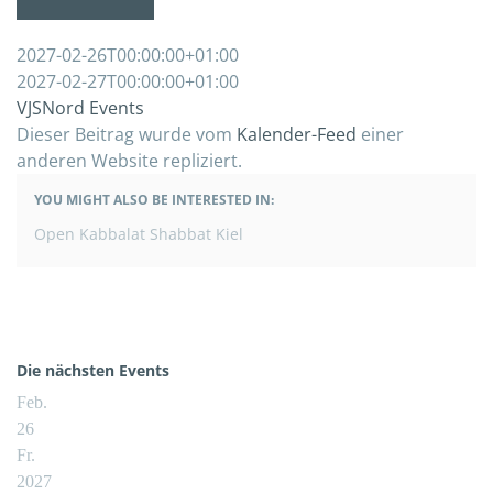
2027-02-26T00:00:00+01:00
2027-02-27T00:00:00+01:00
VJSNord Events
Dieser Beitrag wurde vom
Kalender-Feed
einer
anderen Website repliziert.
YOU MIGHT ALSO BE INTERESTED IN:
BEITRAGSNAVIGATION
Open Kabbalat Shabbat Kiel
Die nächsten Events
Feb.
26
Fr.
2027